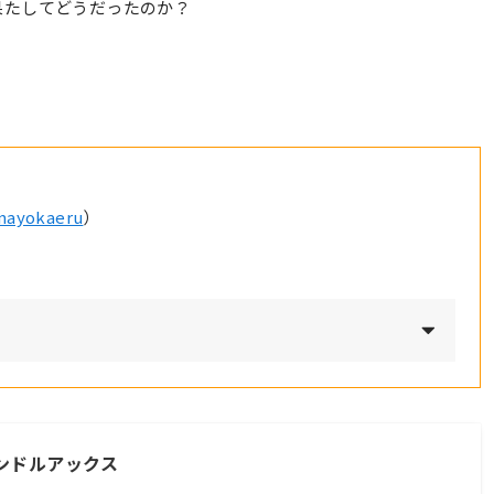
果たしてどうだったのか？
nayokaeru
）
 コンドルアックス