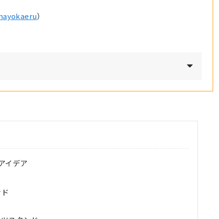
nayokaeru
）
アイデア
ンド